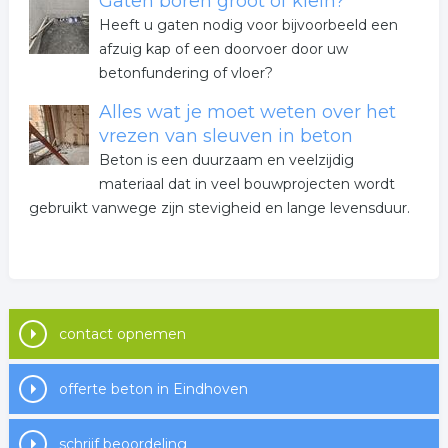
Gaten boren groot of klein?
Heeft u gaten nodig voor bijvoorbeeld een
afzuig kap of een doorvoer door uw
betonfundering of vloer?
Alles wat je moet weten over het
vrezen van sleuven in beton
Beton is een duurzaam en veelzijdig
materiaal dat in veel bouwprojecten wordt
gebruikt vanwege zijn stevigheid en lange levensduur.
contact opnemen
offerte beton in Eindhoven
schrijf beoordeling