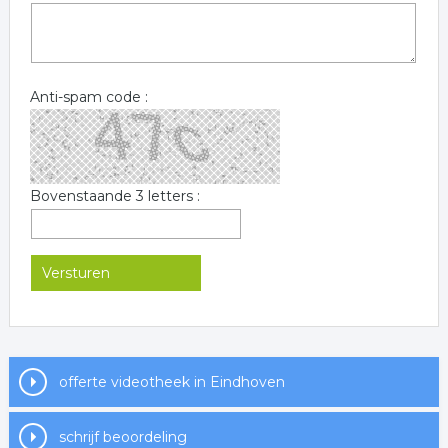
Anti-spam code :
Bovenstaande 3 letters :
offerte videotheek in Eindhoven
schrijf beoordeling