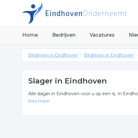
Home
Bedrijven
Vacatures
Nie
Bedrijven in Eindhoven
Bedrijven in Eindhoven
Slager in Eindhoven
Alle slager in Eindhoven voor u op een rij. In Eindho
lees meer
Meer over slager
Niet het juiste bedrijf waar u naar zocht? Hieronde
regio.