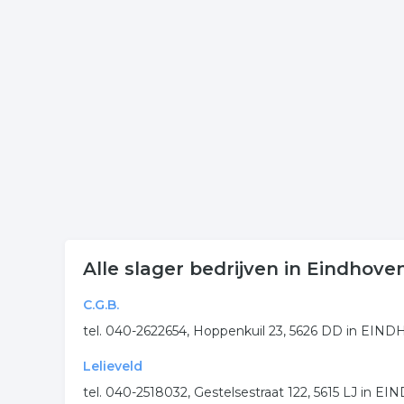
Meer informatie over slachterij? Klik op een van d
verwant is aan slager in Eindhoven.
Meer bedrijven in Eindhove
Wij vonden meer informatie over slager. De volgen
slagerij
slachterij
slager
vleesverwer
.
Alle slager bedrijven in Eindhove
C.G.B.
tel. 040-2622654, Hoppenkuil 23, 5626 DD in EI
Lelieveld
tel. 040-2518032, Gestelsestraat 122, 5615 LJ in 