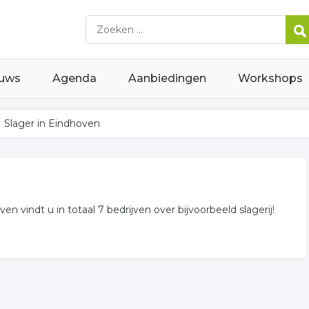
uws
Agenda
Aanbiedingen
Workshops
Slager in Eindhoven
ven vindt u in totaal 7 bedrijven over bijvoorbeeld slagerij!
r is een overzicht weergegeven met alle slachterij in uw