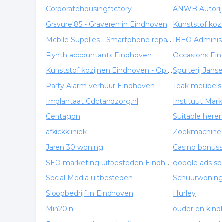
Corporatehousingfactory
ANWB Autorij
Gravure'85 - Graveren in Eindhoven
Kunststof koz
Mobile Supplies - Smartphone reparaties
Flynth accountants Eindhoven
Occasions Ei
Kunststof kozijnen Eindhoven - Op 't Hoog
Spuiterij Jans
Party Alarm verhuur Eindhoven
Teak meubels
Implantaat Cdctandzorg.nl
Centagon
Suitable here
afkickkliniek
Jaren 30 woning
Casino bonus
SEO marketing uitbesteden Eindhoven
google ads spe
Social Media uitbesteden
Schuurwonin
Sloopbedrijf in Eindhoven
Hurley
Min20.nl
ouder en kind