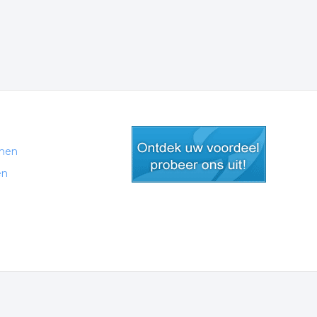
men
en
gratis lid worden