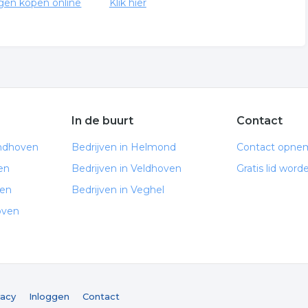
gen kopen online
Klik hier
In de buurt
Contact
indhoven
Bedrijven in Helmond
Contact opne
en
Bedrijven in Veldhoven
Gratis lid word
ven
Bedrijven in Veghel
oven
vacy
Inloggen
Contact