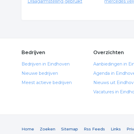
Draagarmstelling gebruikt
mercedes vel
Bedrijven
Overzichten
Bedrijven in Eindhoven
Aanbiedingen in E
Nieuwe bedrijven
Agenda in Eindhov
Meest actieve bedrijven
Nieuws uit Eindho
Vacatures in Eindh
Home
Zoeken
Sitemap
Rss Feeds
Links
Pri