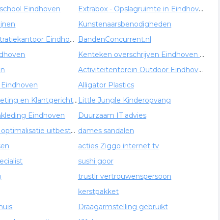
school Eindhoven
Extrabox - Opslagruimte in Eindhoven
ijnen
Kunstenaarsbenodigheden
IBEO Administratiekantoor Eindhoven
BandenConcurrent.nl
ndhoven
Kenteken overschrijven Eindhoven - Kentekenloket
en
Activiteitenterein Outdoor Eindhoven
 Eindhoven
Alligator Plastics
Instituut Marketing en Klantgerichtheid Eindhoven
Little Jungle Kinderopvang
nkleding Eindhoven
Duurzaam IT advies
Zoekmachine optimalisatie uitbesteden
dames sandalen
sen
acties Ziggo internet tv
cialist
sushi goor
g
trustlr vertrouwenspersoon
kerstpakket
huis
Draagarmstelling gebruikt