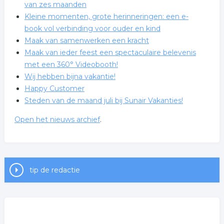
van zes maanden
Kleine momenten, grote herinneringen: een e-
book vol verbinding voor ouder en kind
Maak van samenwerken een kracht
Maak van ieder feest een spectaculaire belevenis
met een 360° Videobooth!
Wij hebben bijna vakantie!
Happy Customer
Steden van de maand juli bij Sunair Vakanties!
Open het nieuws archief
.
Diploma gehaald, .....wat nu?
Geef jouw creativiteit kleur met de nieuwe
DARWI MARBEL Markers
tip de redactie
Nieuwe DARWI MARBEL Markers voor retail,
kunstenaars en creatieve ateliers
Voel je weer meer in balans met CBD + CBG olie
Doorbreek je patronen – Drie online avonden voor