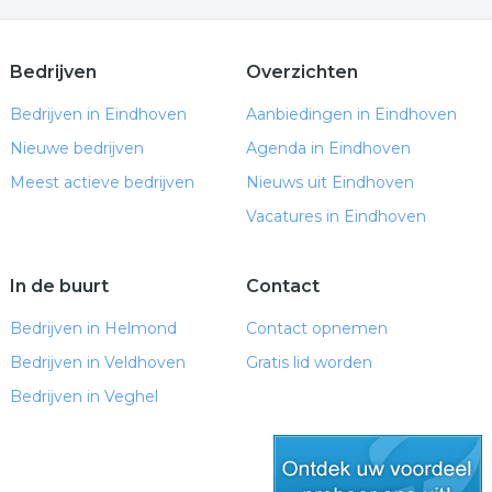
Afzuigkap gat boren — ACTIE €180 | Compleet
pakket €350/€400 all-in
Geef je interieur een luxe upgrade: De magie van
Bedrijven
Overzichten
glasschilderijen
Bedrijven in Eindhoven
Aanbiedingen in Eindhoven
Kunststof eetkamerstoelen: stijlvol, praktisch en
Nieuwe bedrijven
tijdloos
Agenda in Eindhoven
Weetje #4: Keizer Kangxi en de bijzondere
Meest actieve bedrijven
Nieuws uit Eindhoven
geschiedenis van Haarlemmerolie
Vacatures in Eindhoven
Verlichting bij overgangsklachten
Nieuw: Betaalbare Edelstalen Ashangers met
Slangencollier
In de buurt
Contact
Nieuw in het assortiment: 6 nieuwe Cernit
Bedrijven in Helmond
Contact opnemen
Translucent kleuren
Nieuw in het assortiment: 6 nieuwe Cernit
Bedrijven in Veldhoven
Gratis lid worden
Translucent kleuren
Bedrijven in Veghel
Ik heb de energie gevolgd: Praktijk Reiju Tai gaat
ambulant!
Robuuste picknicktafels op maat voor jarenlang
buitenplezier